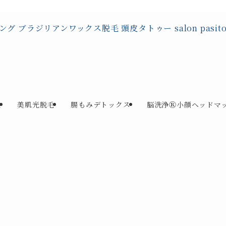
毛
美肌光脱毛
腸もみデトックス
脳洗浄Ⓡ小顔ヘッドマ