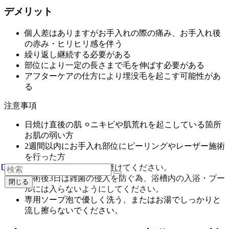
デメリット
個人差はありますがお手入れの際の痛み、お手入れ後
の赤み・ヒリヒリ感を伴う
繰り返し継続する必要がある
部位により一定の長さまで毛を伸ばす必要がある
アフターケアの仕方により埋没毛を起こす可能性があ
る
注意事項
日焼け直後の肌 ⚪︎ニキビや肌荒れを起こしている箇所
お肌の弱い方
2週間以内にお手入れ部位にピーリングやレーザー施術
を行った方
日焼けや過度な運動は避けてください。
施術後3日は雑菌の侵入を防ぐ為、浴槽内の入浴・プー
閉じる
ルには入らないようにしてください。
専用ソープ泡で優しく洗う、またはお湯でしっかりと
流し擦らないでください。