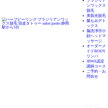
ブラジリア
ンワックス
脱毛
美肌光脱毛
腸もみデト
ックス
脳洗浄Ⓡ小
顔ヘッドマ
ッサージ
オーダーメ
イドBODY
リンパ
JBWA認定
講師コース
ご予約・お
問合せ
ブラ