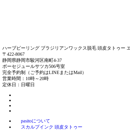
ハーブピーリング ブラジリアンワックス脱毛 頭皮タトゥー エステ
〒422-8067
静岡県静岡市駿河区南町4-37
ボーセジュールサツカ506号室
完全予約制（ご予約はLINEまたはMail）
営業時間：10時～20時
定休日：日曜日
pasitoについて
スカルプインク 頭皮タトゥー